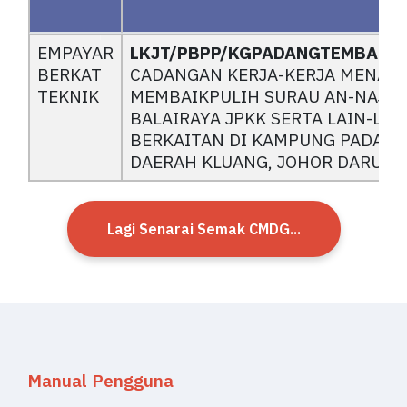
Petend
No. Sebutharga
EMPAYAR
LKJT/PBPP/KGPADANGTEMBAK/
er
BERKAT
CADANGAN KERJA-KERJA MENAIK
TEKNIK
MEMBAIKPULIH SURAU AN-NAJA
BALAIRAYA JPKK SERTA LAIN-LAI
BERKAITAN DI KAMPUNG PADANG
DAERAH KLUANG, JOHOR DARUL T
Lagi Senarai Semak CMDG...
Manual Pengguna