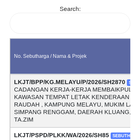
Search:
No. Sebutharga / Nama & Projek
No. Sebutharga / Nama & Projek
LKJT/BPP/KG.MELAYU/P/2026/SH2870
SEB
CADANGAN KERJA-KERJA MEMBAIKPULIH
KAWASAN TEMPAT LETAK KENDERAAN DI M
RAUDAH , KAMPUNG MELAYU, MUKIM LAY
SIMPANG RENGGAM, DAERAH KLUANG, J
TA.ZIM
LKJT/PSPD/PLKK/WA/2026/SH85
SEBUTHARG