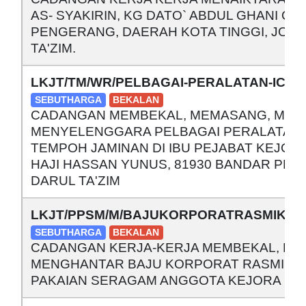
AS- SYAKIRIN, KG DATO` ABDUL GHANI O
PENGERANG, DAERAH KOTA TINGGI, JOH
TA'ZIM.
LKJT/TM/WR/PELBAGAI-PERALATAN-ICT/2
SEBUTHARGA
BEKALAN
CADANGAN MEMBEKAL, MEMASANG, MEN
MENYELENGGARA PELBAGAI PERALATAN 
TEMPOH JAMINAN DI IBU PEJABAT KEJORA
HAJI HASSAN YUNUS, 81930 BANDAR PE
DARUL TA'ZIM
LKJT/PPSM/M/BAJUKORPORATRASMIKEJO
SEBUTHARGA
BEKALAN
CADANGAN KERJA-KERJA MEMBEKAL, ME
MENGHANTAR BAJU KORPORAT RASMI KE
PAKAIAN SERAGAM ANGGOTA KEJORA